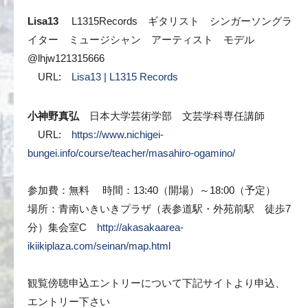
Lisa13
L1315Records ギタリスト シンガーソングラ
イター ミュージシャン アーティスト モデル
@lhjw121315666
URL:
Lisa13 | L1315 Records
小神野真弘
日本大学芸術学部 文芸学科専任講師
URL:
https://www.nichigei-
bungei.info/course/teacher/masahiro-ogamino/
参加費：無料 時間：13:40（開場）～18:00（予定）
場所：青南いきいきプラザ（表参道駅・外苑前駅 徒歩7
分）集会室C
http://akasakaarea-
ikiikiplaza.com/seinan/map.html
観覧傍聴申込エントリーについて下記サイトより申込、
エントリー下さい