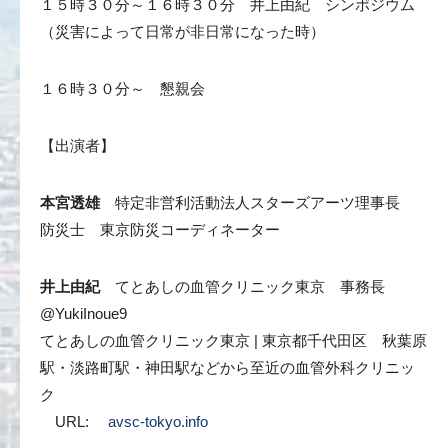
１５時３０分～１６時３０分 井上由紀 シンポジウム
（災害によって日常が非日常になった時）
１６時３０分～ 懇親会
【出演者】
本宮透雄
特定非営利活動法人スターズアーツ理事長
防災士 東京防災コーディネーター
井上由紀
てとあしの血管クリニック東京 事務長
@YukiInoue9
てとあしの血管クリニック東京 | 東京都千代田区 秋葉原
駅・淡路町駅・神田駅などから至近の血管外科クリニッ
ク
URL:
avsc-tokyo.info