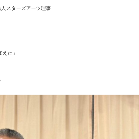
法人スターズアーツ理事
変えた」
)