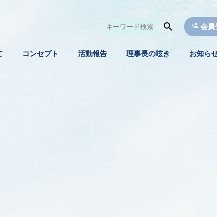
会員
て
コンセプト
活動報告
理事長の呟き
お知ら